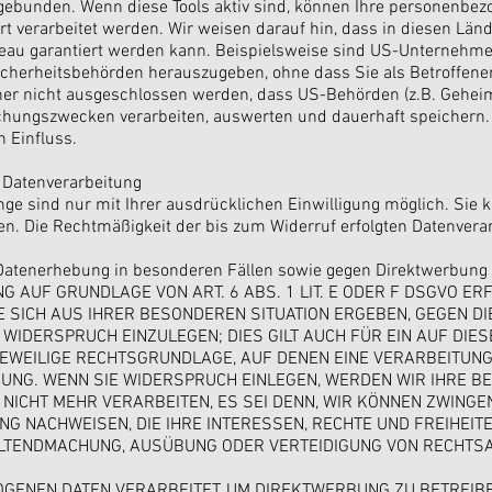
ngebunden. Wenn diese Tools aktiv sind, können Ihre personenbez
rt verarbeitet werden. Wir weisen darauf hin, dass in diesen Län
eau garantiert werden kann. Beispielsweise sind US-Unternehmen
herheitsbehörden herauszugeben, ohne dass Sie als Betroffener 
er nicht ausgeschlossen werden, dass US-Behörden (z.B. Geheim
hungszwecken verarbeiten, auswerten und dauerhaft speichern. 
n Einfluss.
r Datenverarbeitung
ge sind nur mit Ihrer ausdrücklichen Einwilligung möglich. Sie kö
fen. Die Rechtmäßigkeit der bis zum Widerruf erfolgten Datenvera
Datenerhebung in besonderen Fällen sowie gegen Direktwerbung 
 AUF GRUNDLAGE VON ART. 6 ABS. 1 LIT. E ODER F DSGVO ERF
E SICH AUS IHRER BESONDEREN SITUATION ERGEBEN, GEGEN D
IDERSPRUCH EINZULEGEN; DIES GILT AUCH FÜR EIN AUF DIE
 JEWEILIGE RECHTSGRUNDLAGE, AUF DENEN EINE VERARBEITUNG
UNG. WENN SIE WIDERSPRUCH EINLEGEN, WERDEN WIR IHRE B
NICHT MEHR VERARBEITEN, ES SEI DENN, WIR KÖNNEN ZWING
NG NACHWEISEN, DIE IHRE INTERESSEN, RECHTE UND FREIHEIT
ELTENDMACHUNG, AUSÜBUNG ODER VERTEIDIGUNG VON RECHT
ENEN DATEN VERARBEITET, UM DIREKTWERBUNG ZU BETREIBEN