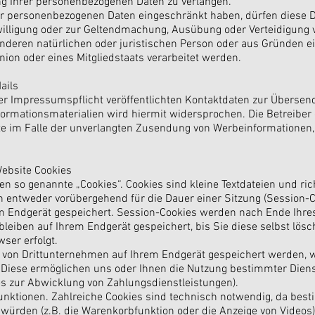
g Ihrer personenbezogenen Daten zu verlangen.
er personenbezogenen Daten eingeschränkt haben, dürfen diese D
willigung oder zur Geltendmachung, Ausübung oder Verteidigung
nderen natürlichen oder juristischen Person oder aus Gründen ei
ion oder eines Mitgliedstaats verarbeitet werden.
ails
 Impressumspflicht veröffentlichten Kontaktdaten zur Übersen
ormationsmaterialien wird hiermit widersprochen. Die Betreiber 
tte im Falle der unverlangten Zusendung von Werbeinformationen
Website Cookies
n so genannte „Cookies“. Cookies sind kleine Textdateien und ri
 entweder vorübergehend für die Dauer einer Sitzung (Session-C
em Endgerät gespeichert. Session-Cookies werden nach Ende Ihr
leiben auf Ihrem Endgerät gespeichert, bis Sie diese selbst lös
ser erfolgt.
 von Drittunternehmen auf Ihrem Endgerät gespeichert werden, 
). Diese ermöglichen uns oder Ihnen die Nutzung bestimmter Dien
es zur Abwicklung von Zahlungsdienstleistungen).
nktionen. Zahlreiche Cookies sind technisch notwendig, da bes
 würden (z.B. die Warenkorbfunktion oder die Anzeige von Videos