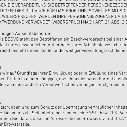
GEN DIE VERARBEITUNG SIE BETREFFENDER PERSONENBEZOGE
EGEN; DIES GILT AUCH FÜR DAS PROFILING, SOWEIT ES MIT S
IE WIDERSPRECHEN, WERDEN IHRE PERSONENBEZOGENEN DATEN
TWERBUNG VERWENDET (WIDERSPRUCH NACH ART. 21 ABS. 2 
ändigen Aufsichtsbehörde
die DSGVO steht den Betroffenen ein Beschwerderecht bei einer 
taat ihres gewöhnlichen Aufenthalts, ihres Arbeitsplatzes oder 
echt besteht unbeschadet anderweitiger verwaltungsrechtlicher 
t
 wir auf Grundlage Ihrer Einwilligung oder in Erfüllung eines Ver
einen Dritten in einem gängigen, maschinenlesbaren Format aushä
ten an einen anderen Verantwortlichen verlangen, erfolgt dies nur
g
itsgründen und zum Schutz der Übertragung vertraulicher Inhalte
e Sie an uns als Seitenbetreiber senden, eine SSL- bzw. TLS- Ve
nnen Sie daran, dass die Adresszeile des Browsers von „http://“
r Browserzeile.