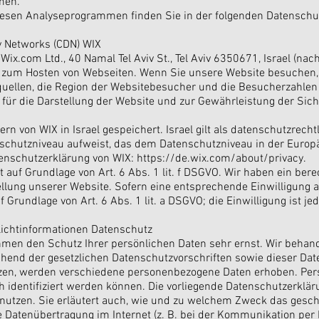
men.
 diesen Analyseprogrammen finden Sie in der folgenden Datenschu
y Networks (CDN) WIX
ix.com Ltd., 40 Namal Tel Aviv St., Tel Aviv 6350671, Israel (nach
d zum Hosten von Webseiten. Wenn Sie unsere Website besuchen,
quellen, die Region der Websitebesucher und die Besucherzahlen 
 für die Darstellung der Website und zur Gewährleistung der Siche
n von WIX in Israel gespeichert. Israel gilt als datenschutzrechtl
enschutzniveau aufweist, das dem Datenschutzniveau in der Europ
tenschutzerklärung von WIX:
https://de.wix.com/about/privacy.
 auf Grundlage von Art. 6 Abs. 1 lit. f DSGVO. Wir haben ein bere
llung unserer Website. Sofern eine entsprechende Einwilligung ab
 Grundlage von Art. 6 Abs. 1 lit. a DSGVO; die Einwilligung ist jed
lichtinformationen Datenschutz
ehmen den Schutz Ihrer persönlichen Daten sehr ernst. Wir beha
chend der gesetzlichen Datenschutzvorschriften sowie dieser Dat
zen, werden verschiedene personenbezogene Daten erhoben. Pe
h identifiziert werden können. Die vorliegende Datenschutzerklär
 nutzen. Sie erläutert auch, wie und zu welchem Zweck das gesch
e Datenübertragung im Internet (z. B. bei der Kommunikation per 